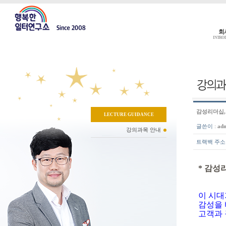
회
INTRO
감성리더십,
LECTURE GUIDANCE
글쓴이
:
ad
강의과목 안내
트랙백 주소
* 감성
이 시대
감성을 
고객과 