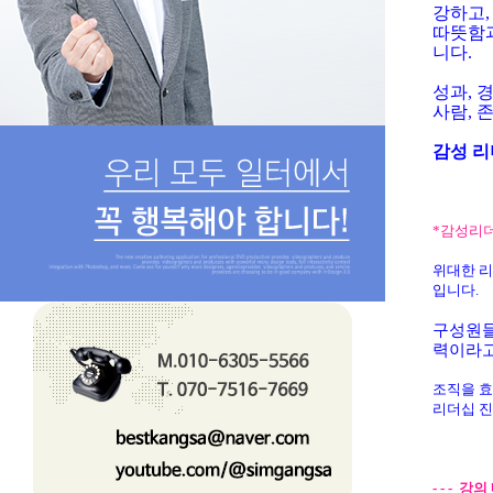
강하고,
따뜻함과
니다.
성과, 
사람, 
감성 리
*감성리
위대한 리
입니다.
구성원들
력이라고
조직을 효
리더십 진
- - - 강의