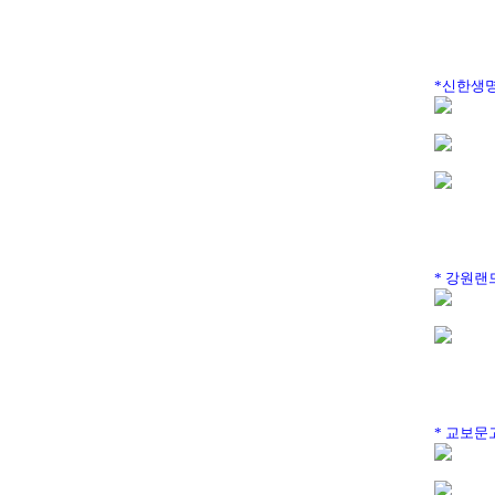
*신한생명
* 강원랜
* 교보문