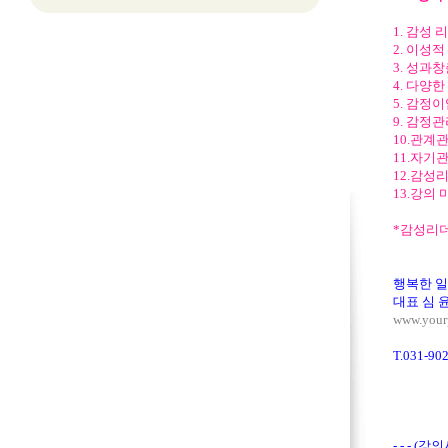
1. 감성
2. 이성
3. 성과
4. 다양
5. 감정
9. 감정
10.관계
11.자기
12.감성
13.강의
*감성리
행복한 
대표 심 
www.yourp
T.031-90
- - - (강의