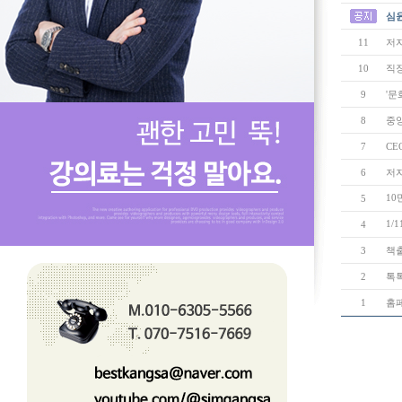
심윤
11
저
10
직
9
'문
8
중
7
CE
6
저자
10
5
1/
4
3
책출
2
톡
1
홈