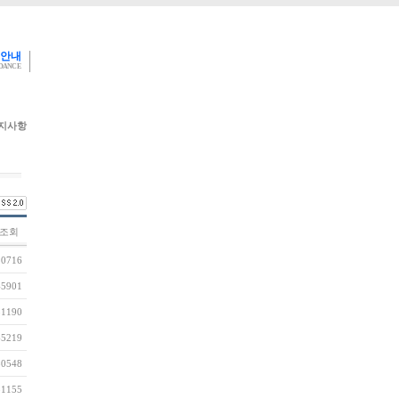
 안내
IDANCE
지사항
조회
10716
45901
51190
65219
80548
81155