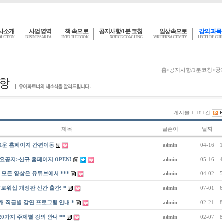
사소개
사업영역
책 속으로
공지사항/1분 코칭
일상속으로
강의과목
DUCTION
BUSINESS AREA
INTO THE BOOK
NOTICE/COACHING
WRITER'S ACTIVITY
LECTURE GU
홈
>
공지사항/1분코칭
>
공
게시물 1,181건
제목
글쓴이
날짜
로운 홈페이지 간편이동
admin
04-16
요공지>신규 홈페이지 OPEN!
admin
05-16
* 모든 영상은 유튜브에서 ***
admin
04-02
팔로워십 개정판 신간 출간! *
admin
07-01
5개 직급별 강연 프로그램 안내 *
admin
02-21
 20가지 주제별 강의 안내 **
admin
02-07