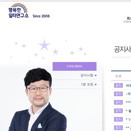
회
INTRO
COACHING
공지사항
번호
1분 코칭
새
<주
**
* 
* 
**