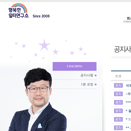
회
INTRO
COACHING
공지사항
번호
1분 코칭
새
<주
**
* 
* 
**