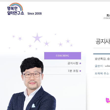
회
INTRO
COACHING
송년특강, 송
공지사항
글쓴이
:
adm
1분 코칭
트랙백 주소