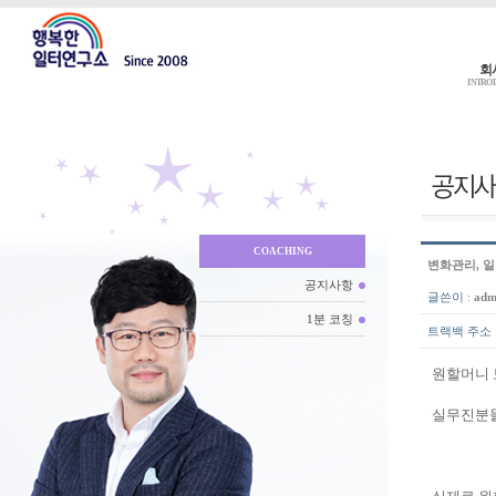
회
INTRO
COACHING
변화관리, 일
공지사항
글쓴이
:
adm
1분 코칭
트랙백 주소
원할머니 
실무진분들