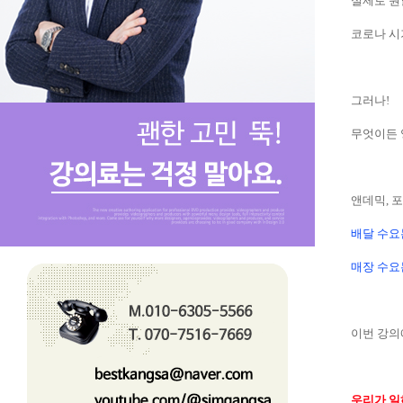
실제로 원
코로나 시
그러나!
무엇이든 
앤데믹, 
배달 수요
매장 수요
이번 강
우리가 일하