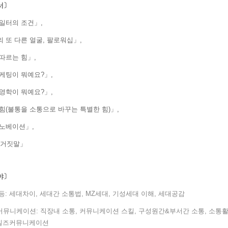
서〕
일터의 조건」,
 또 다른 얼굴, 팔로워십」,
따르는 힘」,
케팅이 뭐예요?」,
영학이 뭐예요?」,
힘(불통을 소통으로 바꾸는 특별한 힘)」,
노베이션」,
 거짓말」
야〕
: 세대차이, 세대간 소통법, MZ세대, 기성세대 이해, 세대공감
커뮤니케이션: 직장내 소통, 커뮤니케이션 스킬, 구성원간&부서간 소통, 소통
세일즈커뮤니케이션