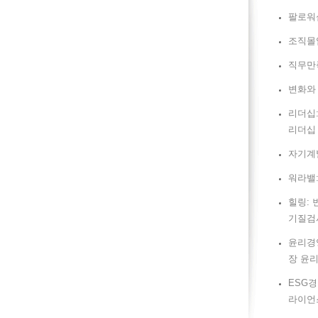
팔로워
조직몰입
직무만
변화와 
리더십:
리더십
자기계발
워라밸:
힐링: 
기질검
윤리경영
장 윤
ESG경
라이언스