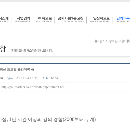
사소개
사업영역
책 속으로
공지사항/1분 코칭
일상속으로
강의과목
DUCTION
BUSINESS AREA
INTO THE BOOK
NOTICE/COACHING
WRITER'S ACTIVITY
LECTURE GU
홈
>
공지사항/1분코칭
>
공
 최신 프로필,출강이력 등
in
날짜
: 23-07-03 12:44
조회
: 86631
:
http://yourpartner.co.kr/bbs/tb.php/notice/1427
이상, 1만 시간 이상의 강의 경험(2008부터 누계)