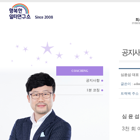
회
INTRO
COACHING
심윤섭 대표
공지사항
글쓴이
:
adm
1분 코칭
트랙백 주소
심 윤 섭
3천 회 