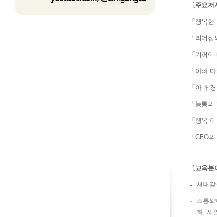
〔주요저
「행복한 
「리더십의
「기꺼이 
「아빠 마
「아빠 경
「능통의 
「행복 이
「CEO의
〔교육분
세대갈등
소통&
화, 