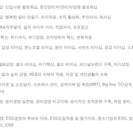
십: 신입사원 팔로워십, 중간관리자/관리자/임원 팔로워십
: 행복한 일터 만들기, 조직적응, 조직 활성화, 주인의식, 애사심
족&직무열의: 일의 의미와 가치, 직업의식, 프로정신
혁신: 위기의식, 위기경영, 조직변화와 혁신, 변화적응
 감성 리더십, 분노조절 리더십, 윤리 리더십, 서번트 리더십, 공감 리더십, 소
&성장: 셀프 리더십, 자기혁신, 셀프 비저닝, 퍼스널브랜드 구축, 자기성장
 일과 삶의 균형, WLB의 이해와 적용, 직장 및 개인생활의 조화
번아웃 및 소진방지, 스트레스 관리, 성격이해 및 측정(MBTI, Big five, TCI성격
사)
: 윤리경영 실천법, 윤리경영 비교이해, 윤리적인 조직문화 구축, 직업 윤리,
리
영: ESG경영의 추세와 미래, ESG도입적용 및 평가지표, 중소기업의 ESG, 
, CSR