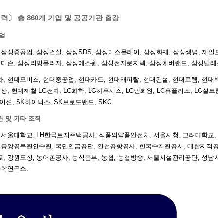
력〕 총 860개 기업 및 공공기관 출강
업
 삼성중공업, 삼성건설, 삼성SDS, 삼성디스플레이, 삼성화재, 삼성생명, 제일
메디슨, 삼성리빙플라자, 삼성에스원, 삼성전자로지텍, 삼성에버랜드, 삼성탈레
, 현대모비스, 현대중공업, 현대카드, 현대캐피탈, 현대건설, 현대로템, 현대
상, 현대제철 LG전자, LG화학, LG하우시스, LG인화원, LG유플러스, LG실트
이션, SK하이닉스, SK브로드밴드, SKC.
 및 기타 조직
 서울대학교, LH한국토지주택공사, 식품의약품안전처, 서울시청, 고려대학교,
 중앙공무원연수원, 국민연금공단, 인천공항공사, 한국수자원공사, 대한지적공
, 강원도청, 농어촌공사, 농식품부, 농협, 농협방송, 서울시설관리공단, 성남
과학연구소.