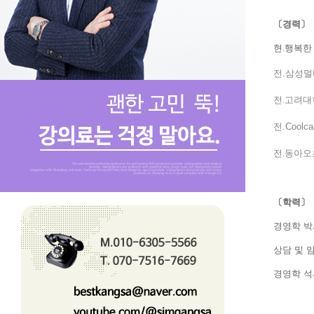
〔경력〕
현.행복한
전.삼성멀티캠
전.고려대
전.Coolca
전.동아오
〔학력〕
경영학 박
상담 및 
경영학 석