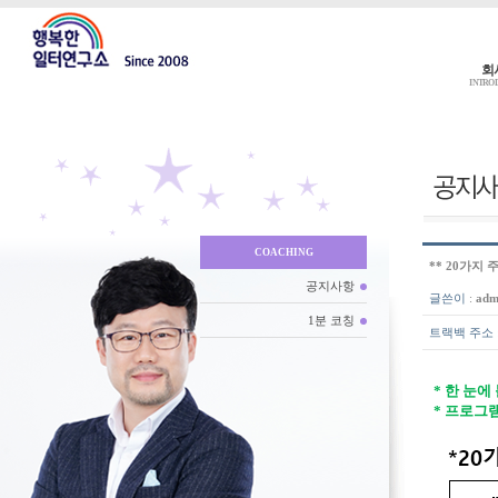
회
INTRO
COACHING
** 20가지 
공지사항
글쓴이
:
adm
1분 코칭
트랙백 주소
* 한 눈에
* 프로그