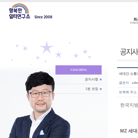
회
INTRO
COACHING
세대간 소통
공지사항
글쓴이
:
adm
1분 코칭
트랙백 주소
한국지방
MZ 세