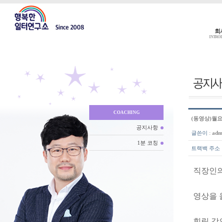
회
INTRO
COACHING
(동영상)월
공지사항
글쓴이
:
adm
1분 코칭
트랙백 주소
직장인의
영상을 
힐링 강