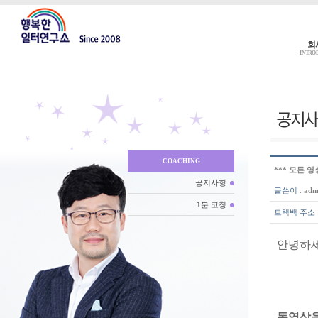
회
INTRO
COACHING
*** 모든 
공지사항
글쓴이
:
adm
1분 코칭
트랙백 주소
안녕하
동영상을