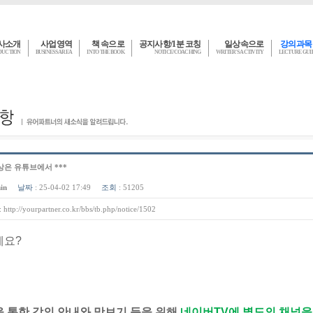
사소개
사업영역
책 속으로
공지사항/1분 코칭
일상속으로
강의과목
DUCTION
BUSINESS AREA
INTO THE BOOK
NOTICE/COACHING
WRITER'S ACTIVITY
LECTURE GU
영상은 유튜브에서 ***
in
날짜
: 25-04-02 17:49
조회
: 51205
:
http://yourpartner.co.kr/bbs/tb.php/notice/1502
세요?
 통한 강의 안내와 맛보기
등을 위해
네이버TV에 별도의 채널을