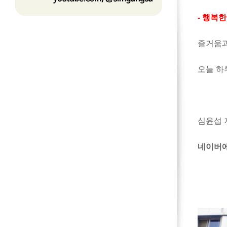
- 행복
즐거움과
오늘 하
심윤섭 
네이버에