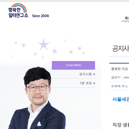
회
INTRO
COACHING
행복한 직장
공지사항
글쓴이
:
adm
1분 코칭
트랙백 주소
서울세관
직장 생