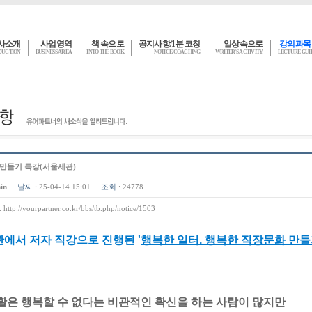
사소개
사업영역
책 속으로
공지사항/1분 코칭
일상속으로
강의과목
DUCTION
BUSINESS AREA
INTO THE BOOK
NOTICE/COACHING
WRITER'S ACTIVITY
LECTURE GU
 만들기 특강(서울세관)
in
날짜
: 25-04-14 15:01
조회
: 24778
:
http://yourpartner.co.kr/bbs/tb.php/notice/1503
에서 저자 직강으로 진행된 '
행복한 일터, 행복한 직장문화 만들
활은 행복할 수 없다는 비관적인 확신을 하는 사람이 많지만