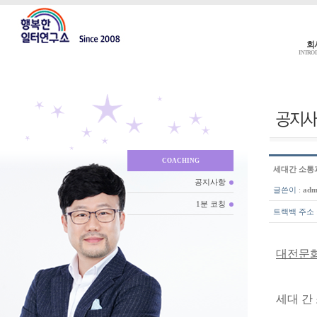
회
INTRO
COACHING
세대간 소통
공지사항
글쓴이
:
adm
1분 코칭
트랙백 주소
대전문화
세대 간