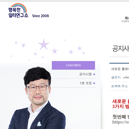
회
INTRO
COACHING
새로운 홈페
공지사항
글쓴이
:
adm
1분 코칭
트랙백 주소
새로운 
3가지 
첫번째 
https:/