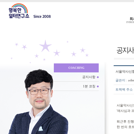
회
INTRO
COACHING
서울약사신협
공지사항
글쓴이
:
adm
1분 코칭
트랙백 주소
서울약사신협
'애사심과 
퇴근후 진
한 번의 흐