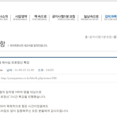
사소개
사업영역
책 속으로
공지사항/1분 코칭
일상속으로
강의과목
DUCTION
BUSINESS AREA
INTO THE BOOK
NOTICE/COACHING
WRITER'S ACTIVITY
LECTURE GU
홈
>
공지사항/1분코칭
>
공
 애사심 프로정신 특강
in
날짜
: 11-09-25 22:49
조회
: 24205
:
http://yourpartner.co.kr/bbs/tb.php/notice/586
의 임직원 100여 명을 대상으로
프로정신' 2시간 특강을 진행했습니다.
행되어 육체적으로 힘든 시간이었음에도
트러짐도 없이 집중해주신 모든 분들에게 감사드립니다.