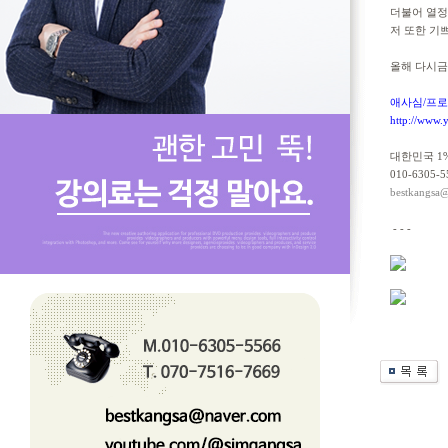
더불어 열정
저 또한 기
올해 다시금
애사심/프로
http://www.y
대한민국 1
010-6305-5
bestkangsa
- - -